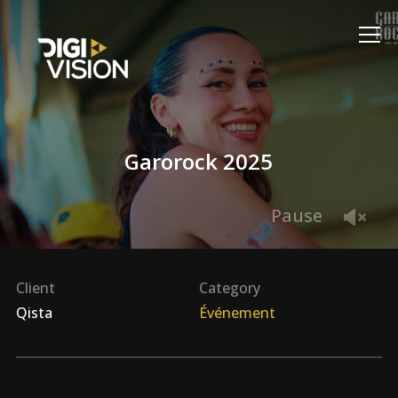
Info
Garorock 2025
Pause
Client
Category
Qista
Événement